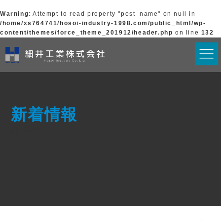
Warning
: Attempt to read property "post_name" on null in
/home/xs764741/hosoi-industry-1998.com/public_html/wp-
content/themes/force_theme_201912/header.php
on line
132
新着情報
NEWS