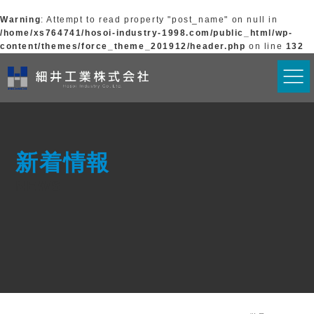
Warning
: Attempt to read property "post_name" on null in
/home/xs764741/hosoi-industry-1998.com/public_html/wp-
content/themes/force_theme_201912/header.php
on line
132
新着情報
NEWS